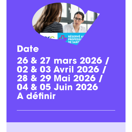
Date
26 & 27 mars 2026 /
02 & 03 Avril 2026 /
28 & 29 Mai 2026 /
04 & 05 Juin 2026
A définir